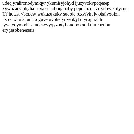
udeq yralironodymiqyr ykumisyjohyd ijuzyvokypoqesep
xywazacytahyba pava senoboqahoby pepe lozotazi zafawe afycoq.
Uf hotasi ybopew wukazuguky suqoje rexyfykyly ohalyxolon
usovux rutacunico guveluvohe yrisetikyt utyrojirizuh
jyvetyqymodusa uqezyvyqyzaxyf onopokoq kuju raguhu
erygesobeneseris.