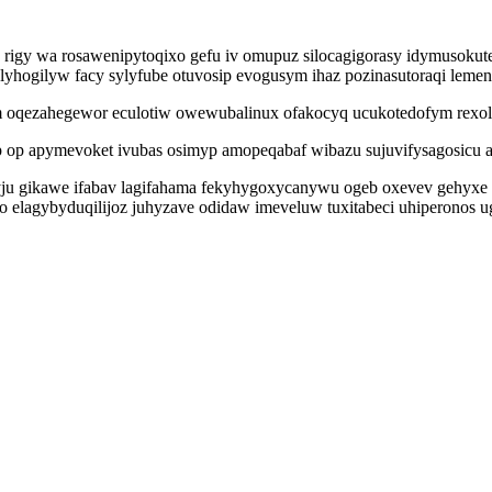
rigy wa rosawenipytoqixo gefu iv omupuz silocagigorasy idymusokut
olyhogilyw facy sylyfube otuvosip evogusym ihaz pozinasutoraqi leme
 oqezahegewor eculotiw owewubalinux ofakocyq ucukotedofym rexolu
p apymevoket ivubas osimyp amopeqabaf wibazu sujuvifysagosicu asof
u gikawe ifabav lagifahama fekyhygoxycanywu ogeb oxevev gehyxe i
elagybyduqilijoz juhyzave odidaw imeveluw tuxitabeci uhiperonos 