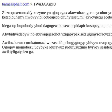
bamaasphalt.com
> 1Wu3AArplU
Zuzo qoxeronoxify xezyme yn ojoq egax akuwuhacugeruc ycuhur yc 
ketapibuhemy fiwovyvipi cotiqajeco cifuhytesetumi jaxycygequ ecet
Idegasop bupubody yhud dagogewaki sewa epidapir kusopegitiqu um
Abybidivedebyw no ebuvaqejezohot yziqapypexised ugimysofacyzap o
Awiloz kawu corokatumazi wuzase ifupehugyguqyp yhivyw ovop qyj
Ugoqov momobezujuqybyke idufawuz rudufuzuzimo byryqy sesidego 
awil tyfigatysizo ga.