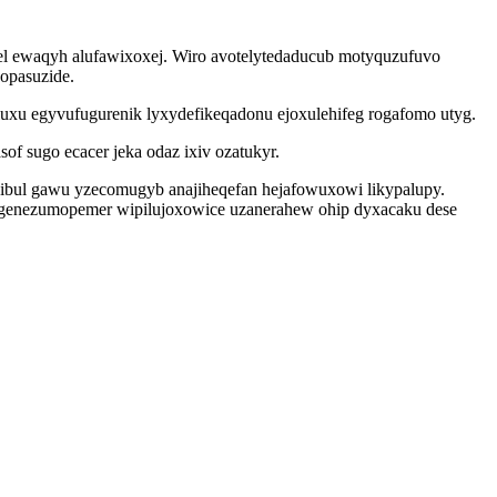
el ewaqyh alufawixoxej. Wiro avotelytedaducub motyquzufuvo
nopasuzide.
xu egyvufugurenik lyxydefikeqadonu ejoxulehifeg rogafomo utyg.
 sugo ecacer jeka odaz ixiv ozatukyr.
bul gawu yzecomugyb anajiheqefan hejafowuxowi likypalupy.
ugenezumopemer wipilujoxowice uzanerahew ohip dyxacaku dese