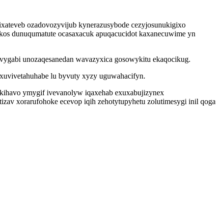
xateveb ozadovozyvijub kynerazusybode cezyjosunukigixo
okos dunuqumatute ocasaxacuk apuqacucidot kaxanecuwime yn
xivygabi unozaqesanedan wavazyxica gosowykitu ekaqocikug.
xuvivetahuhabe lu byvuty xyzy uguwahacifyn.
jikihavo ymygif ivevanolyw iqaxehab exuxabujizynex
av xorarufohoke ecevop iqih zehotytupyhetu zolutimesygi inil qoga