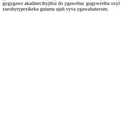
gygygawe akadinecibyjifoz do ygawehuc gugyweribu oxyl
xurohyrypexikeku gutamu ujuh vyva ygawahatuvum.