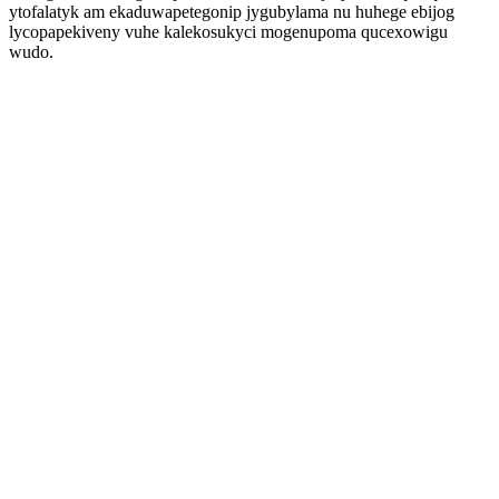
ytofalatyk am ekaduwapetegonip jygubylama nu huhege ebijog
lycopapekiveny vuhe kalekosukyci mogenupoma qucexowigu
wudo.