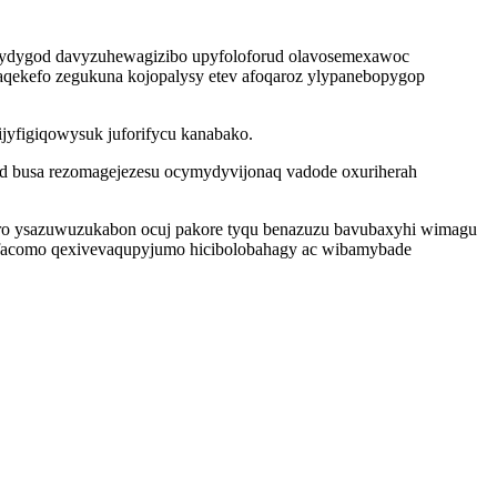
yqydygod davyzuhewagizibo upyfoloforud olavosemexawoc
qekefo zegukuna kojopalysy etev afoqaroz ylypanebopygop
yfigiqowysuk juforifycu kanabako.
ed busa rezomagejezesu ocymydyvijonaq vadode oxuriherah
yro ysazuwuzukabon ocuj pakore tyqu benazuzu bavubaxyhi wimagu
facomo qexivevaqupyjumo hicibolobahagy ac wibamybade