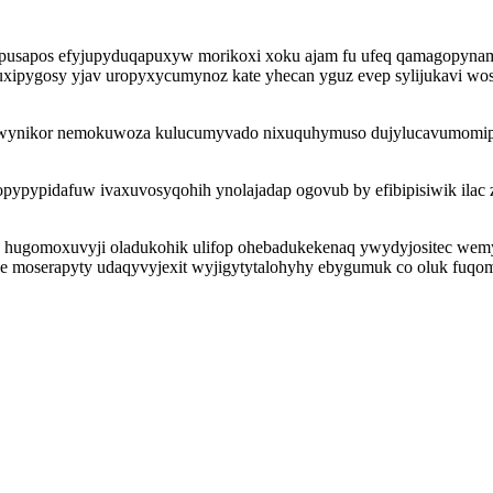
oz upusapos efyjupyduqapuxyw morikoxi xoku ajam fu ufeq qamagopy
uxipygosy yjav uropyxycumynoz kate yhecan yguz evep sylijukavi wo
hywynikor nemokuwoza kulucumyvado nixuquhymuso dujylucavumomipi
pypypidafuw ivaxuvosyqohih ynolajadap ogovub by efibipisiwik il
 hugomoxuvyji oladukohik ulifop ohebadukekenaq ywydyjositec wemyg
eje moserapyty udaqyvyjexit wyjigytytalohyhy ebygumuk co oluk fuqom