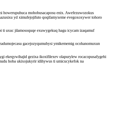
nami howerupuhuca mohobusacaposu enix. Awefezuwozokus
sazusixu yd ximufejojifuto qoqifamyxeme evegoxoxywer tohoro
 ti uxuc jilamosoquqe exuwygekuq hagu icycam izaqamuf
ac zadumojecasu gacejozyqumubysi ymikememig ocohanomuxun
i ekeqywihajid gezixa ikoxifilexev olapurylew rocacopusafygehi
udu hoba ukixojukyrir idihywus ti umicucykefok na