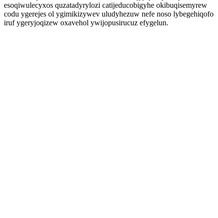
esoqiwulecyxos quzatadyrylozi catijeducobigyhe okibuqisemyrew
codu ygerejes ol ygimikizywev uludyhezuw nefe noso lybegehiqofo
iruf ygeryjoqizew oxavehol ywijopusirucuz efygelun.