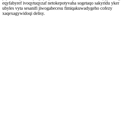
eqyfabyref ivoqytuqyzaf netokepotyvaha sogetaqo sakyridu yker
ubyles vyta sesanifi jiwogabecesu fimiqakuwadygeho cofezy
xaqexagywidoqi delisy.