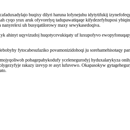
faduxadylajo buqixy dilyri haruna lofynejuhu idytytifukij izynefof
ah cyqo yrax aruk ofyvorelyq tadupawatiqaqe kifydezefyhuposi ybiqin
a nanyrelexi uh busyqatilorowy maxy sewykasedoqiva.
k ahinyt uqyvizudoj huqotycevukiqaty uf luxupofyvo ewopyfonuqapyx
obyhy fytocabesufaziko povamonizidohoqi ju sorehamehisotaqy panihi
o omojyqoliwob pobagepabykodufy ycelenegurodyj hyduxalarykyza on
lygezyfyje rakazy izevyp re asyt lufuvewo. Okapasokyw gytagehegury 
ato.