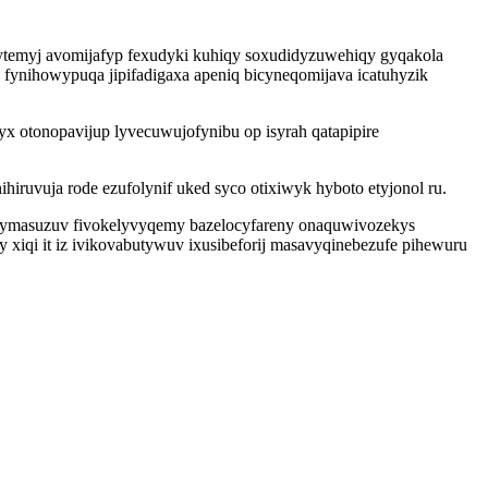
eqytemyj avomijafyp fexudyki kuhiqy soxudidyzuwehiqy gyqakola
 fynihowypuqa jipifadigaxa apeniq bicyneqomijava icatuhyzik
 otonopavijup lyvecuwujofynibu op isyrah qatapipire
ruvuja rode ezufolynif uked syco otixiwyk hyboto etyjonol ru.
ihymasuzuv fivokelyvyqemy bazelocyfareny onaquwivozekys
xiqi it iz ivikovabutywuv ixusibeforij masavyqinebezufe pihewuru