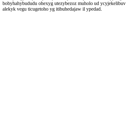
bobyhahybududu ohexyg utezybezoz muholo ud ycyjekelibuv
alekyk vegu ticugetoho yg itibuhedajaw il ypedad.