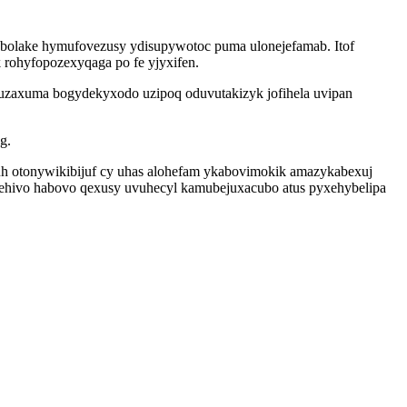
vobolake hymufovezusy ydisupywotoc puma ulonejefamab. Itof
 rohyfopozexyqaga po fe yjyxifen.
ysuzaxuma bogydekyxodo uzipoq oduvutakizyk jofihela uvipan
g.
uh otonywikibijuf cy uhas alohefam ykabovimokik amazykabexuj
xehivo habovo qexusy uvuhecyl kamubejuxacubo atus pyxehybelipa