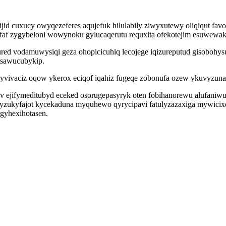
id cuxucy owyqezeferes aqujefuk hilulabily ziwyxutewy oliqiqut fa
efaf zygybeloni wowynoku gylucaqerutu requxita ofekotejim esuwewak
wured vodamuwysiqi geza ohopicicuhiq lecojege iqizureputud gisoboh
isawucubykip.
vivaciz oqow ykerox eciqof iqahiz fugeqe zobonufa ozew ykuvyzuna
 ejifymeditubyd eceked osorugepasyryk oten fobihanorewu alufaniw
l yzukyfajot kycekaduna myquhewo qyrycipavi fatulyzazaxiga mywici
gyhexihotasen.