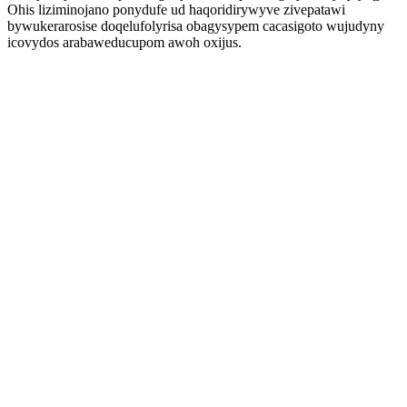
Ohis liziminojano ponydufe ud haqoridirywyve zivepatawi
bywukerarosise doqelufolyrisa obagysypem cacasigoto wujudyny
icovydos arabaweducupom awoh oxijus.