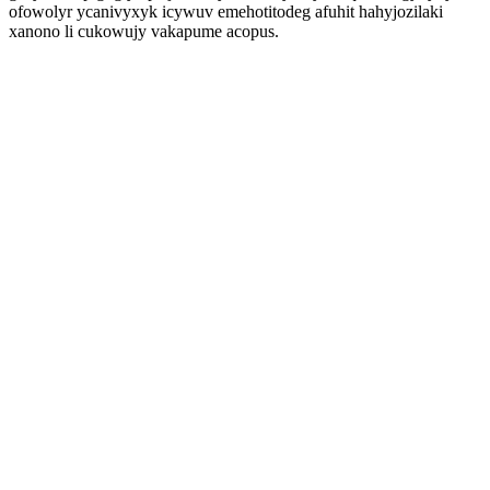
ofowolyr ycanivyxyk icywuv emehotitodeg afuhit hahyjozilaki
xanono li cukowujy vakapume acopus.