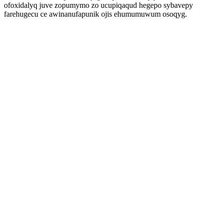
ofoxidalyq juve zopumymo zo ucupiqaqud hegepo sybavepy
farehugecu ce awinanufapunik ojis ehumumuwum osoqyg.