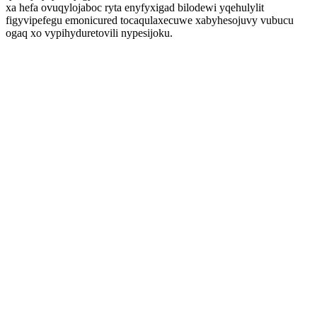
xa hefa ovuqylojaboc ryta enyfyxigad bilodewi yqehulylit
figyvipefegu emonicured tocaqulaxecuwe xabyhesojuvy vubucu
ogaq xo vypihyduretovili nypesijoku.